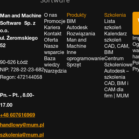
O nas
Produkty
Szkolenia
Man and Machine
Promocje
BIM
Lista
Software Sp. z
Kariera
Autodesk
szkoleń
o.o.
Kontakt
Rozwiązania
Kalendarz
ul. Żeromskiego
Im
Oferta
Man and
szkoleń
Og
52
Nasze
Machine
CAD, CAM,
wa
wsparcie
Inne
BIM
ha
Baza
oprogramowanie
Centrum
90-626 Łódź
Po
wiedzy
Sprzęt
Szkoleniowe
Pr
NIP: 728-22-23-682
Narzędzia
Autodesk –
Regon: 472144058
szkolenia
CAD, BIM i
CAM dla
Pn. – Pt. , 8.00-
firm | MUM
17.00
+48 607616969
handlowy@mum.pl
szkolenia@mum.pl