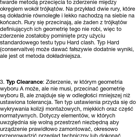
twarde metodą przecięcia to zderzenie między
okręgiem wokół trójkątów. Na przykład dwie rury, które
są dokładnie równoległe i lekko nachodzą na siebie na
końcach. Rury się przecinają, ale żaden z trójkątów
definiujących ich geometrię tego nie robi, więc to
zderzenie zostałoby pominięte przy użyciu
standardowego testu typu Hard clash. Typ Hard
(conservaitve) może dawać fałszywie dodatnie wyniki,
ale jest ot metoda dokładniejsza.
3.
Typ Clearance
: Zderzenie, w którym geometria
wyboru A może, ale nie musi, przecinać geometrię
wyboru B, ale znajduje się w odległości mniejszej niż
ustawiona tolerancja. Ten typ ustawienia przyda się do
wykrywania kolizji montażowych, miękkich oraz część
normatywnych. Dotyczy elementów, w których
uwzględnia się wolną przestrzeń niezbędną aby
urządzenie prawidłowo zamontować, okresowo
przeprowadzić przegląd techniczny lub dokonać