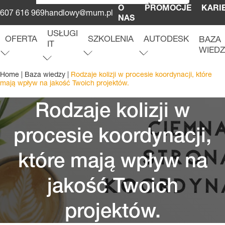
O
PROMOCJE
KARI
607 616 969
handlowy@mum.pl
NAS
USŁUGI
OFERTA
SZKOLENIA
AUTODESK
BAZA
IT
WIED
O
f
e
r
t
a
r
o
z
w
i
ń
m
e
n
u
S
z
k
o
l
e
n
i
a
r
o
z
w
i
ń
m
e
n
u
A
u
t
o
d
e
s
k
r
o
z
w
i
ń
m
e
n
u
u
U
s
ł
u
g
i
I
T
r
o
z
w
i
ń
m
e
n
Home
|
Baza wiedzy
|
Rodzaje kolizji w procesie koordynacji, które
mają wpływ na jakość Twoich projektów.
Rodzaje kolizji w
procesie koordynacji,
które mają wpływ na
jakość Twoich
projektów.