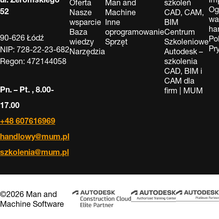
Oferta
Man and
szkoleń
Og
52
Nasze
Machine
CAD, CAM,
wa
wsparcie
Inne
BIM
ha
Baza
oprogramowanie
Centrum
90-626 Łódź
Po
wiedzy
Sprzęt
Szkoleniowe
Pr
NIP: 728-22-23-682
Narzędzia
Autodesk –
Regon: 472144058
szkolenia
CAD, BIM i
CAM dla
Pn. – Pt. , 8.00-
firm | MUM
17.00
+48 607616969
handlowy@mum.pl
szkolenia@mum.pl
©2026 Man and
Machine Software