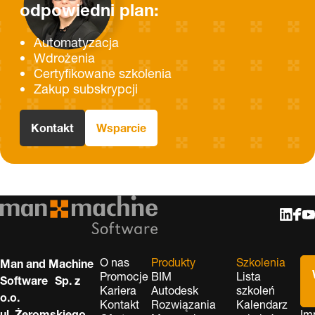
odpowiedni plan:
Automatyzacja
Wdrożenia
Certyfikowane szkolenia
Zakup subskrypcji
Kontakt
Wsparcie
O nas
Produkty
Szkolenia
Man and Machine
Promocje
BIM
Lista
Software Sp. z
Kariera
Autodesk
szkoleń
o.o.
Kontakt
Rozwiązania
Kalendarz
ul. Żeromskiego
Im