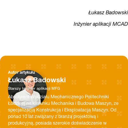
Łukasz Badowski
Inżynier aplikacji MCAD
Autor artykułu
Łukasz Badowski
Starszy Inżynier aplikacji MFG
Absolwent Wydziału Mechanicznego Politechniki
Łódzkiej na kierunku Mechanika i Budowa Maszyn, ze
specjalizacją Konstrukcja i Eksploatacja Maszyn. Od
ponad 10 lat związany z branżą projektową i
produkcyjną, posiada szerokie doświadczenie w