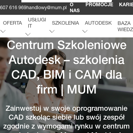
O
PROMOCJE
KARI
607 616 969
handlowy@mum.pl
NAS
USŁUGI
OFERTA
SZKOLENIA
AUTODESK
BAZA
IT
WIED
O
f
e
r
t
a
r
o
z
w
i
ń
m
e
n
u
S
z
k
o
l
e
n
i
a
r
o
z
w
i
ń
m
e
n
u
A
u
t
o
d
e
s
k
r
o
z
w
i
ń
m
e
n
u
u
U
s
ł
u
g
i
I
T
r
o
z
w
i
ń
m
e
n
Centrum Szkoleniowe
Autodesk – szkolenia
CAD, BIM i CAM dla
firm | MUM
Zainwestuj w swoje oprogramowanie
CAD szkoląc siebie lub swój zespół
zgodnie z wymogami rynku w centrum