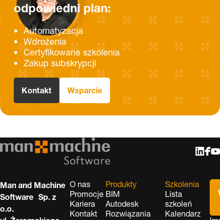
odpowiedni plan:
Automatyzacja
Wdrożenia
Certyfikowane szkolenia
Zakup subskrypcji
Kontakt
Wsparcie
O nas
Produkty
Szkolenia
Man and Machine
Promocje
BIM
Lista
Software Sp. z
Kariera
Autodesk
szkoleń
o.o.
Kontakt
Rozwiązania
Kalendarz