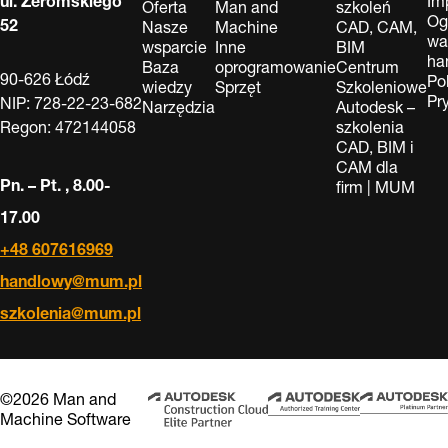
ul. Żeromskiego
Im
Oferta
Man and
szkoleń
Og
52
Nasze
Machine
CAD, CAM,
wa
wsparcie
Inne
BIM
ha
Baza
oprogramowanie
Centrum
90-626 Łódź
Po
wiedzy
Sprzęt
Szkoleniowe
Pr
NIP: 728-22-23-682
Narzędzia
Autodesk –
Regon: 472144058
szkolenia
CAD, BIM i
CAM dla
Pn. – Pt. , 8.00-
firm | MUM
17.00
+48 607616969
handlowy@mum.pl
szkolenia@mum.pl
©2026 Man and
Machine Software