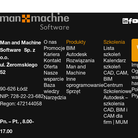
O nas
Produkty
Szkolenia
Man and Machine
Promocje
BIM
Lista
Software Sp. z
Kariera
Autodesk
szkoleń
o.o.
Kontakt
Rozwiązania
Kalendarz
ul. Żeromskiego
Im
Oferta
Man and
szkoleń
Og
52
Nasze
Machine
CAD, CAM,
wa
wsparcie
Inne
BIM
ha
Baza
oprogramowanie
Centrum
90-626 Łódź
Po
wiedzy
Sprzęt
Szkoleniowe
Pr
NIP: 728-22-23-682
Narzędzia
Autodesk –
Regon: 472144058
szkolenia
CAD, BIM i
CAM dla
Pn. – Pt. , 8.00-
firm | MUM
17.00