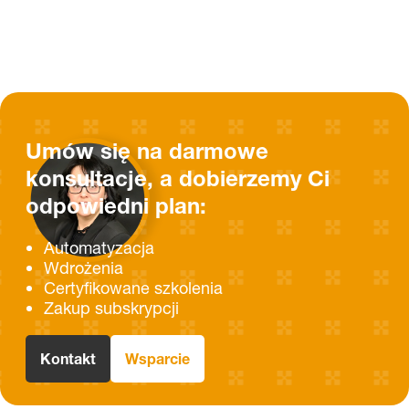
Umów się na darmowe
konsultacje, a dobierzemy Ci
odpowiedni plan:
Automatyzacja
Wdrożenia
Certyfikowane szkolenia
Zakup subskrypcji
Kontakt
Wsparcie