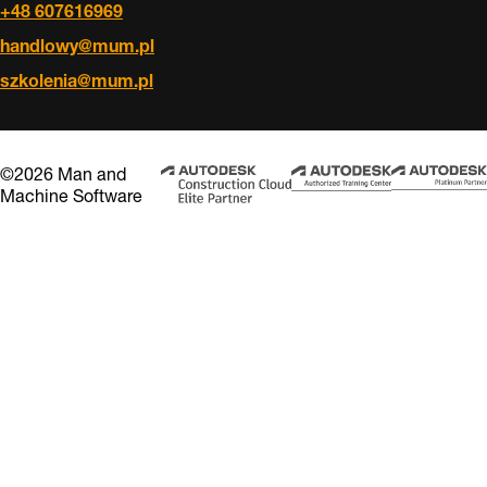
+48 607616969
handlowy@mum.pl
szkolenia@mum.pl
©2026 Man and
Machine Software