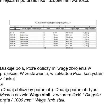
miejscami po przecinku i uzupełniam wartości.
Brakuje pola, które obliczy mi wagę zbrojenia w
projekcie. W zestawieniu, w zakładce
Pola
, korzystam
z funkcji
(Dodaj obliczony parametr). Dodaję parametr typu
Masa
o nazwie
Waga stali
, z wzorem
Ilość * Długość
pręta / 1000 mm * Waga 1mb stali
.