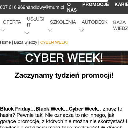
O
PROMOCJE
KARI
607 616 969
handlowy@mum.pl
NAS
USŁUGI
OFERTA
SZKOLENIA
AUTODESK
BAZA
IT
WIED
O
f
e
r
t
a
r
o
z
w
i
ń
m
e
n
u
S
z
k
o
l
e
n
i
a
r
o
z
w
i
ń
m
e
n
u
A
u
t
o
d
e
s
k
r
o
z
w
i
ń
m
e
n
u
u
U
s
ł
u
g
i
I
T
r
o
z
w
i
ń
m
e
n
Home
|
Baza wiedzy
|
CYBER WEEK!
CYBER WEEK!
Zaczynamy tydzień promocji!
Black Friday…Black Week…Cyber Week
…znasz te
hasła? Pewnie tak! Nie oznacza to nic innego, jak
gorące promocje, z których nie można nie skorzystać! I
to właśnie od dzisiaj masz taką możliwość! W dniach