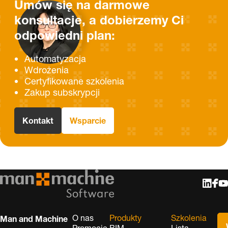
Umów się na darmowe
konsultacje, a dobierzemy Ci
odpowiedni plan:
Automatyzacja
Wdrożenia
Certyfikowane szkolenia
Zakup subskrypcji
Kontakt
Wsparcie
O nas
Produkty
Szkolenia
Man and Machine
Promocje
BIM
Lista