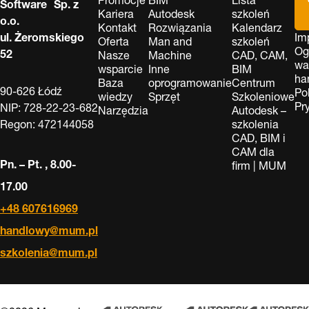
Software Sp. z
Kariera
Autodesk
szkoleń
o.o.
Kontakt
Rozwiązania
Kalendarz
ul. Żeromskiego
Im
Oferta
Man and
szkoleń
Og
52
Nasze
Machine
CAD, CAM,
wa
wsparcie
Inne
BIM
ha
Baza
oprogramowanie
Centrum
90-626 Łódź
Po
wiedzy
Sprzęt
Szkoleniowe
Pr
NIP: 728-22-23-682
Narzędzia
Autodesk –
Regon: 472144058
szkolenia
CAD, BIM i
CAM dla
Pn. – Pt. , 8.00-
firm | MUM
17.00
+48 607616969
handlowy@mum.pl
szkolenia@mum.pl