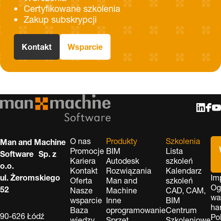
Certyfikowane szkolenia
Zakup subskrypcji
Kontakt
Wsparcie
O nas
Produkty
Szkolenia
Man and Machine
Promocje
BIM
Lista
Software Sp. z
Kariera
Autodesk
szkoleń
o.o.
Kontakt
Rozwiązania
Kalendarz
ul. Żeromskiego
Im
Oferta
Man and
szkoleń
Og
52
Nasze
Machine
CAD, CAM,
wa
wsparcie
Inne
BIM
ha
Baza
oprogramowanie
Centrum
90-626 Łódź
Po
wiedzy
Sprzęt
Szkoleniowe