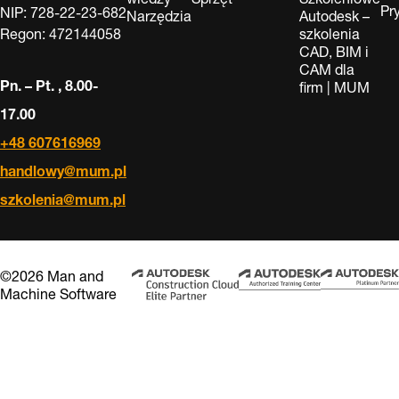
Pr
NIP: 728-22-23-682
Narzędzia
Autodesk –
Regon: 472144058
szkolenia
CAD, BIM i
CAM dla
Pn. – Pt. , 8.00-
firm | MUM
17.00
+48 607616969
handlowy@mum.pl
szkolenia@mum.pl
©2026 Man and
Machine Software