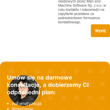
osobowych przez Man and
Machine Software Sp. z o.o. w
celu kontaktu i odpowiedzi na
zapytanie przesłane za
pośrednictwem formularza
kontaktowego.
Umów się na darmowe
konsultacje, a dobierzemy Ci
odpowiedni plan:
Automatyzacja
Wdrożenia