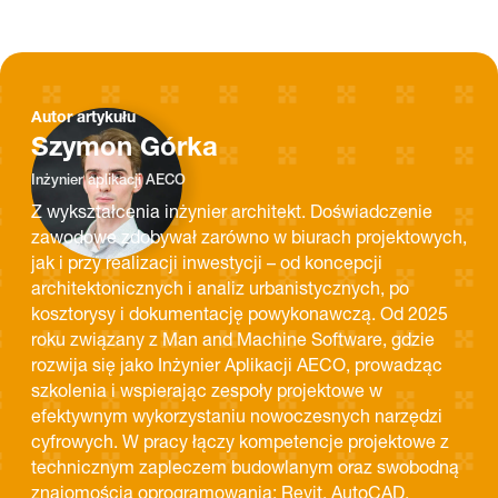
Autor artykułu
Szymon Górka
Inżynier aplikacji AECO
Z wykształcenia inżynier architekt. Doświadczenie
zawodowe zdobywał zarówno w biurach projektowych,
jak i przy realizacji inwestycji – od koncepcji
architektonicznych i analiz urbanistycznych, po
kosztorysy i dokumentację powykonawczą. Od 2025
roku związany z Man and Machine Software, gdzie
rozwija się jako Inżynier Aplikacji AECO, prowadząc
szkolenia i wspierając zespoły projektowe w
efektywnym wykorzystaniu nowoczesnych narzędzi
cyfrowych. W pracy łączy kompetencje projektowe z
technicznym zapleczem budowlanym oraz swobodną
znajomością oprogramowania: Revit, AutoCAD,