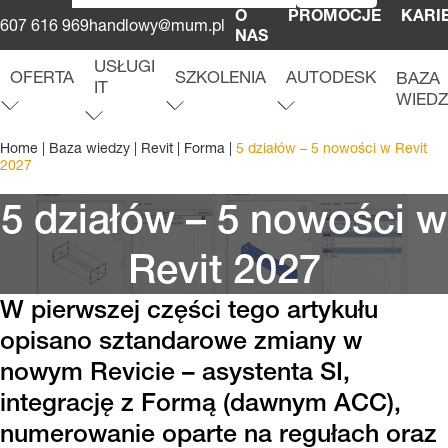
O
PROMOCJE
KARI
607 616 969
handlowy@mum.pl
NAS
USŁUGI
OFERTA
SZKOLENIA
AUTODESK
BAZA
IT
WIED
O
f
e
r
t
a
r
o
z
w
i
ń
m
e
n
u
S
z
k
o
l
e
n
i
a
r
o
z
w
i
ń
m
e
n
u
A
u
t
o
d
e
s
k
r
o
z
w
i
ń
m
e
n
u
u
U
s
ł
u
g
i
I
T
r
o
z
w
i
ń
m
e
n
Home
|
Baza wiedzy
|
Revit
|
Forma
|
5 działów – 5 nowości w Revit
2027
5 działów – 5 nowości w
Revit 2027
W pierwszej części tego artykułu
opisano sztandarowe zmiany w
nowym Revicie – asystenta SI,
integrację z Formą (dawnym ACC),
numerowanie oparte na regułach oraz