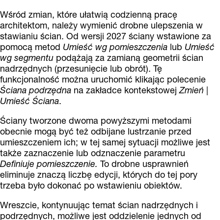
Wśród zmian, które ułatwią codzienną pracę
architektom, należy wymienić drobne ulepszenia w
stawianiu ścian. Od wersji 2027 ściany wstawione za
pomocą metod
Umieść wg pomieszczenia
lub
Umieść
wg segmentu
podążają za zamianą geometrii ścian
nadrzędnych (przesunięcie lub obrót). Tę
funkcjonalność można uruchomić klikając polecenie
Ściana podrzędna
na zakładce kontekstowej
Zmień |
Umieść Ściana
.
Ściany tworzone dwoma powyższymi metodami
obecnie mogą być też odbijane lustrzanie przed
umieszczeniem ich; w tej samej sytuacji możliwe jest
także zaznaczenie lub odznaczenie parametru
Definiuje pomieszczenie.
To drobne usprawnień
eliminuje znaczą liczbę edycji, których do tej pory
trzeba było dokonać po wstawieniu obiektów.
Wreszcie, kontynuując temat ścian nadrzędnych i
podrzędnych, możliwe jest oddzielenie jednych od