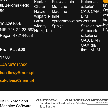
Kontakt
Rozwiązania
Kalendarz
ul. Żeromskiego
Im
Oferta
Man and
szkoleń
Og
52
Nasze
Machine
CAD, CAM,
wa
wsparcie
Inne
BIM
ha
Baza
oprogramowanie
Centrum
90-626 Łódź
Po
wiedzy
Sprzęt
Szkoleniowe
Pr
NIP: 728-22-23-682
Narzędzia
Autodesk –
Regon: 472144058
szkolenia
CAD, BIM i
CAM dla
Pn. – Pt. , 8.00-
firm | MUM
17.00
+48 607616969
handlowy@mum.pl
szkolenia@mum.pl
©2026 Man and
Machine Software