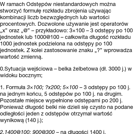
W ramach Odstępów niestandardowych można
stworzyć formułę rozkładu zbrojenia używając
kombinacji liczb bezwzględnych lub wartości
procentowych. Dozwolone używanie jest operatorów
„x” oraz „@” – przykładowo: 3×100 – 3 odstępy po 100
jednostek lub 1000@100 – całkowita długość rozkładu
1000 jednostek podzielona na odstępy po 100
jednostek. Z kolei zastosowanie znaku „?” wprowadza
wartość zmienną.
0.Sytuacja wejściowa – belka żelbetowa (dł. 3000 j.) w
widoku bocznym;
1. Formuła
3×100; ?x200; 5×100
– 3 odstępy po 100 j.
na jednym końcu, 5 odstępów po 100 j. na drugim.
Pozostałe miejsce wypełnione odstępami po 200 j.
Ponieważ długość belki nie dzieli się czysto na podane
odległości jeden z odstępów otrzymał wartość
wynikową (140 j.);
2.1400@100; 900@300
– na długości 1400 j.