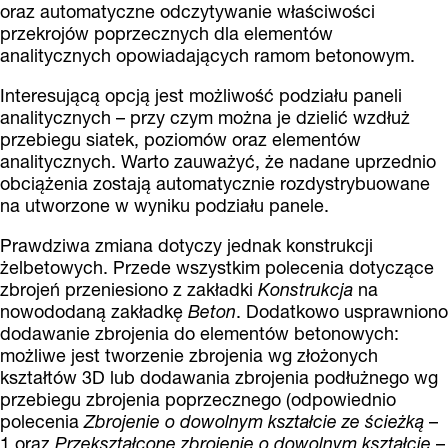
oraz automatyczne odczytywanie właściwości
przekrojów poprzecznych dla elementów
analitycznych opowiadających ramom betonowym.
Interesującą opcją jest możliwość podziału paneli
analitycznych – przy czym można je dzielić wzdłuż
przebiegu siatek, poziomów oraz elementów
analitycznych. Warto zauważyć, że nadane uprzednio
obciążenia zostają automatycznie rozdystrybuowane
na utworzone w wyniku podziału panele.
Prawdziwa zmiana dotyczy jednak konstrukcji
żelbetowych. Przede wszystkim polecenia dotyczące
zbrojeń przeniesiono z zakładki
Konstrukcja
na
nowododaną zakładkę
Beton
. Dodatkowo usprawniono
dodawanie zbrojenia do elementów betonowych:
możliwe jest tworzenie zbrojenia wg złożonych
kształtów 3D lub dodawania zbrojenia podłużnego wg
przebiegu zbrojenia poprzecznego (odpowiednio
polecenia
Zbrojenie o dowolnym kształcie ze ścieżką
–
1 oraz
Przekształcone zbrojenie o dowolnym kształcie
–