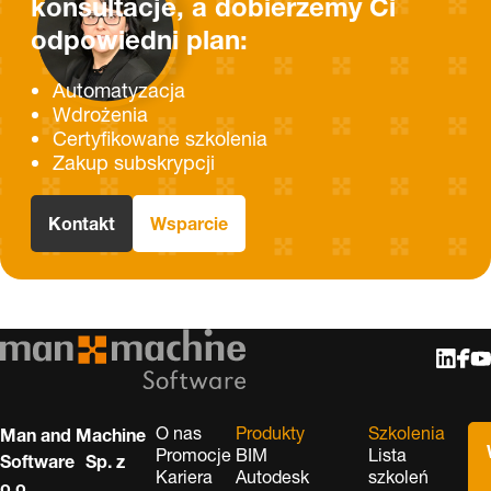
konsultacje, a dobierzemy Ci
odpowiedni plan:
Automatyzacja
Wdrożenia
Certyfikowane szkolenia
Zakup subskrypcji
Kontakt
Wsparcie
O nas
Produkty
Szkolenia
Man and Machine
Promocje
BIM
Lista
Software Sp. z
Kariera
Autodesk
szkoleń
o.o.