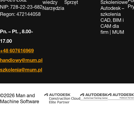
Po
wiedzy
Sprzęt
Szkoleniowe
Pr
NIP: 728-22-23-682
Narzędzia
Autodesk –
Regon: 472144058
szkolenia
CAD, BIM i
CAM dla
Pn. – Pt. , 8.00-
firm | MUM
17.00
+48 607616969
handlowy@mum.pl
szkolenia@mum.pl
©2026 Man and
Machine Software