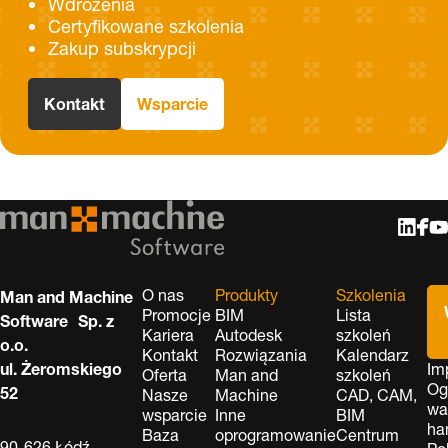
Wdrożenia
Certyfikowane szkolenia
Zakup subskrypcji
Kontakt
Wsparcie
O nas
Produkty
Szkolenia
Man and Machine
Promocje
BIM
Lista
Software Sp. z
Kariera
Autodesk
szkoleń
o.o.
Kontakt
Rozwiązania
Kalendarz
ul. Żeromskiego
Im
Oferta
Man and
szkoleń
Og
52
Nasze
Machine
CAD, CAM,
wa
wsparcie
Inne
BIM
ha
Baza
oprogramowanie
Centrum
90-626 Łódź