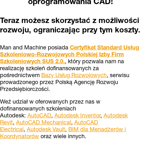
oprogramowania CAD!
Teraz możesz skorzystać z możliwości
rozwoju, ograniczając przy tym koszty.
Man and Machine posiada
Certyfikat Standard Usług
Szkoleniowo-Rozwojowych Polskiej Izby Firm
Szkoleniowych SUS 2.0.
, który pozwala nam na
realizację szkoleń dofinansowanych za
pośrednictwem
Bazy Usług Rozwojowych
, serwisu
prowadzonego przez Polską Agencję Rozwoju
Przedsiębiorczości.
Weź udział w oferowanych przez nas w
dofinansowanych szkoleniach
Autodesk:
AutoCAD
,
Autodesk Inventor
,
Autodesk
Revit
,
AutoCAD Mechanical
,
AutoCAD
Electrical
,
Autodesk Vault
,
BIM dla Menadżerów i
Koordynatorów
oraz wiele innych.