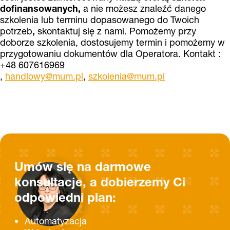
dofinansowanych,
a nie możesz znaleźć danego
szkolenia lub terminu dopasowanego do Twoich
potrzeb
,
skontaktuj się z nami. Pomożemy przy
doborze szkolenia, dostosujemy termin i pomożemy w
przygotowaniu dokumentów dla Operatora. Kontakt :
+48 607616969
,
handlowy@mum.pl
,
szkolenia@mum.pl
Umów się na darmowe
konsultacje, a dobierzemy Ci
odpowiedni plan:
Automatyzacja