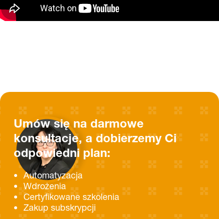
Umów się na darmowe
konsultacje, a dobierzemy Ci
odpowiedni plan:
Automatyzacja
Wdrożenia
Certyfikowane szkolenia
Zakup subskrypcji