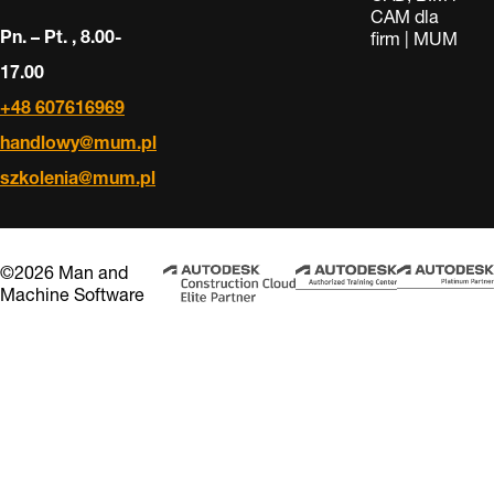
CAM dla
Pn. – Pt. , 8.00-
firm | MUM
17.00
+48 607616969
handlowy@mum.pl
szkolenia@mum.pl
©2026 Man and
Machine Software