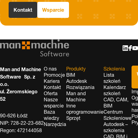
Kontakt
Wsparcie
O nas
Produkty
Szkolenia
Man and Machine
Promocje
BIM
Lista
Software Sp. z
Kariera
Autodesk
szkoleń
o.o.
Kontakt
Rozwiązania
Kalendarz
ul. Żeromskiego
Im
Oferta
Man and
szkoleń
Og
52
Nasze
Machine
CAD, CAM,
wa
wsparcie
Inne
BIM
ha
Baza
oprogramowanie
Centrum
90-626 Łódź
Po
wiedzy
Sprzęt
Szkoleniowe
Pr
NIP: 728-22-23-682
Narzędzia
Autodesk –
Regon: 472144058
szkolenia
CAD, BIM i