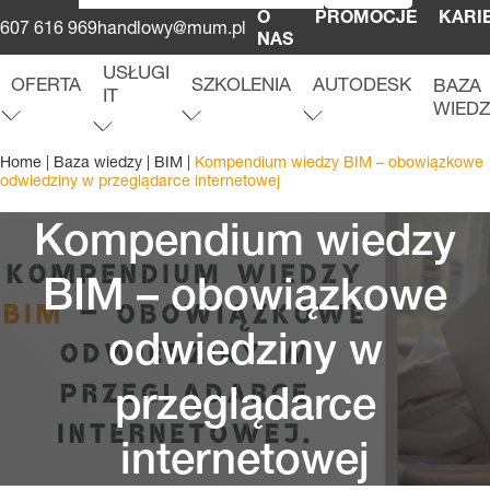
O
PROMOCJE
KARI
607 616 969
handlowy@mum.pl
NAS
USŁUGI
OFERTA
SZKOLENIA
AUTODESK
BAZA
IT
WIED
O
f
e
r
t
a
r
o
z
w
i
ń
m
e
n
u
S
z
k
o
l
e
n
i
a
r
o
z
w
i
ń
m
e
n
u
A
u
t
o
d
e
s
k
r
o
z
w
i
ń
m
e
n
u
u
U
s
ł
u
g
i
I
T
r
o
z
w
i
ń
m
e
n
Home
|
Baza wiedzy
|
BIM
|
Kompendium wiedzy BIM – obowiązkowe
odwiedziny w przeglądarce internetowej
Kompendium wiedzy
BIM – obowiązkowe
odwiedziny w
przeglądarce
internetowej