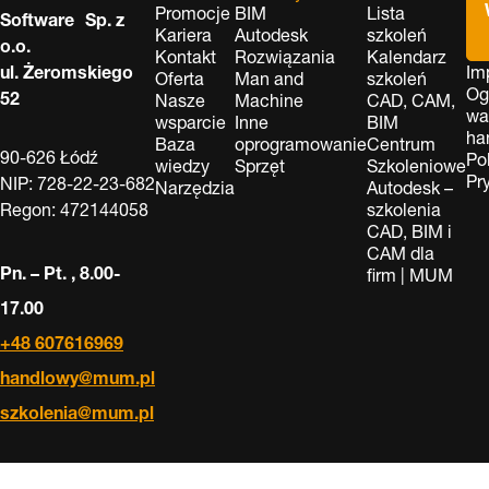
Promocje
BIM
Lista
Software Sp. z
Kariera
Autodesk
szkoleń
o.o.
Kontakt
Rozwiązania
Kalendarz
ul. Żeromskiego
Im
Oferta
Man and
szkoleń
Og
52
Nasze
Machine
CAD, CAM,
wa
wsparcie
Inne
BIM
ha
Baza
oprogramowanie
Centrum
90-626 Łódź
Po
wiedzy
Sprzęt
Szkoleniowe
Pr
NIP: 728-22-23-682
Narzędzia
Autodesk –
Regon: 472144058
szkolenia
CAD, BIM i
CAM dla
Pn. – Pt. , 8.00-
firm | MUM
17.00
+48 607616969
handlowy@mum.pl
szkolenia@mum.pl