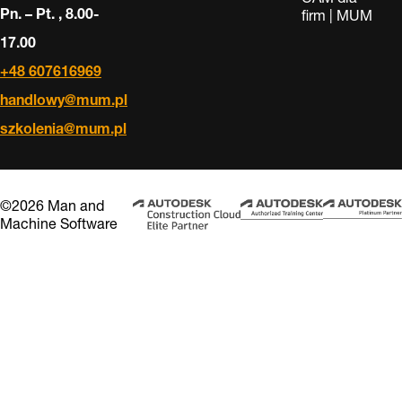
Pn. – Pt. , 8.00-
firm | MUM
17.00
+48 607616969
handlowy@mum.pl
szkolenia@mum.pl
©2026 Man and
Machine Software