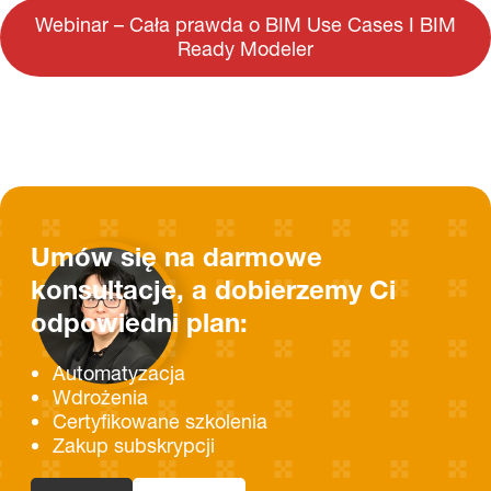
Webinar – Cała prawda o BIM Use Cases I BIM
Ready Modeler
Umów się na darmowe
konsultacje, a dobierzemy Ci
odpowiedni plan:
Automatyzacja
Wdrożenia
Certyfikowane szkolenia
Zakup subskrypcji