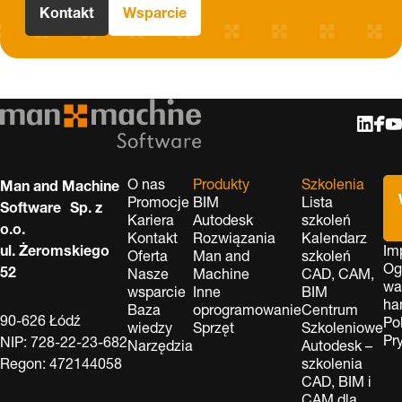
Kontakt
Wsparcie
O nas
Produkty
Szkolenia
Man and Machine
Promocje
BIM
Lista
Software Sp. z
Kariera
Autodesk
szkoleń
o.o.
Kontakt
Rozwiązania
Kalendarz
ul. Żeromskiego
Im
Oferta
Man and
szkoleń
Og
52
Nasze
Machine
CAD, CAM,
wa
wsparcie
Inne
BIM
ha
Baza
oprogramowanie
Centrum
90-626 Łódź
Po
wiedzy
Sprzęt
Szkoleniowe
Pr
NIP: 728-22-23-682
Narzędzia
Autodesk –
Regon: 472144058
szkolenia
CAD, BIM i
CAM dla