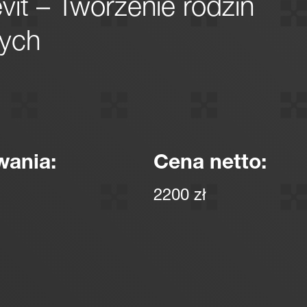
it – Tworzenie rodzin
nych
wania:
Cena netto:
2200 zł