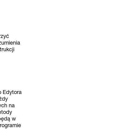
rzyć
zumienia
rukcji
o Edytora
ażdy
ych na
etody
będą w
programie