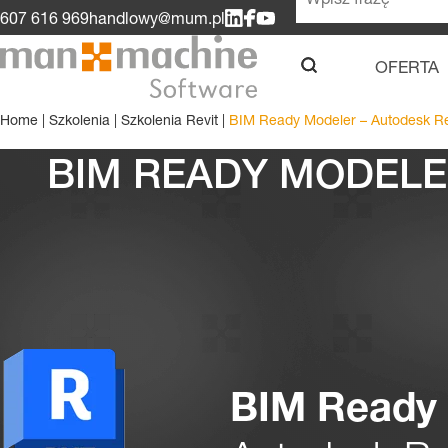
607 616 969
handlowy@mum.pl
OFERTA
u
Home
|
Szkolenia
|
Szkolenia Revit
|
BIM Ready Modeler – Autodesk Rev
BIM READY MODELER
BIM Ready