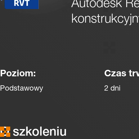
Autodesk Rev
konstrukcyj
Poziom:
Czas tr
Podstawowy
2 dni
O szkoleniu