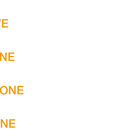
WE
ONE
LONE
ZNE