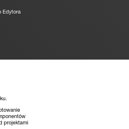
o Edytora
ku.
gotowanie
komponentów
d projektami