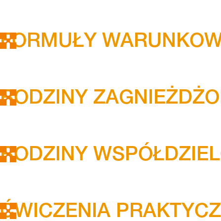
FORMUŁY WARUNKO
RODZINY ZAGNIEŻDŻ
RODZINY WSPÓŁDZIE
ĆWICZENIA PRAKTYC