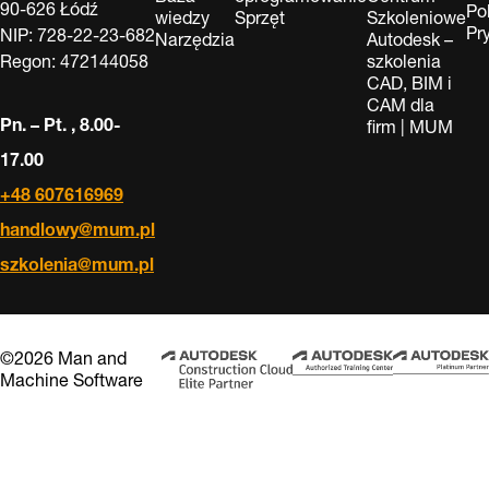
90-626 Łódź
Po
wiedzy
Sprzęt
Szkoleniowe
Pr
NIP: 728-22-23-682
Narzędzia
Autodesk –
Regon: 472144058
szkolenia
CAD, BIM i
CAM dla
Pn. – Pt. , 8.00-
firm | MUM
17.00
+48 607616969
handlowy@mum.pl
szkolenia@mum.pl
©2026 Man and
Machine Software