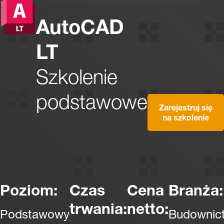
AutoCAD
LT
Szkolenie
podstawowe
Zarejestruj się
na szkolenie
Poziom:
Czas
Cena
Branża:
trwania:
netto:
Podstawowy
Budownic