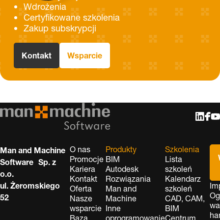
Wdrożenia
Certyfikowane szkolenia
Zakup subskrypcji
Kontakt
Wsparcie
O nas
Produkty
Szkolenia
Man and Machine
Promocje
BIM
Lista
Software Sp. z
Kariera
Autodesk
szkoleń
o.o.
Kontakt
Rozwiązania
Kalendarz
ul. Żeromskiego
Im
Oferta
Man and
szkoleń
Og
52
Nasze
Machine
CAD, CAM,
wa
wsparcie
Inne
BIM
ha
Baza
oprogramowanie
Centrum