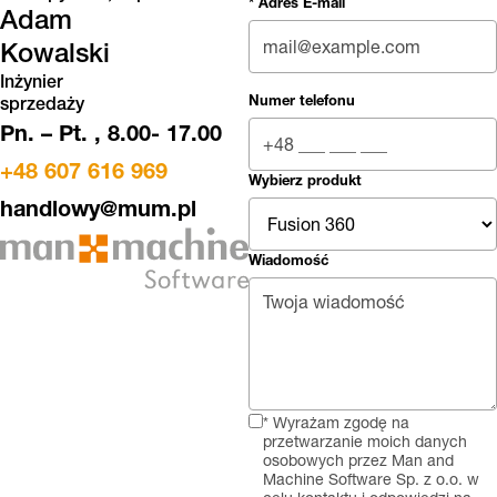
* Adres E-mail
Adam
Kowalski
Inżynier
Numer telefonu
sprzedaży
Pn. – Pt. , 8.00- 17.00
+48 607 616 969
Wybierz produkt
handlowy@mum.pl
Wiadomość
* Wyrażam zgodę na
przetwarzanie moich danych
osobowych przez Man and
Machine Software Sp. z o.o. w