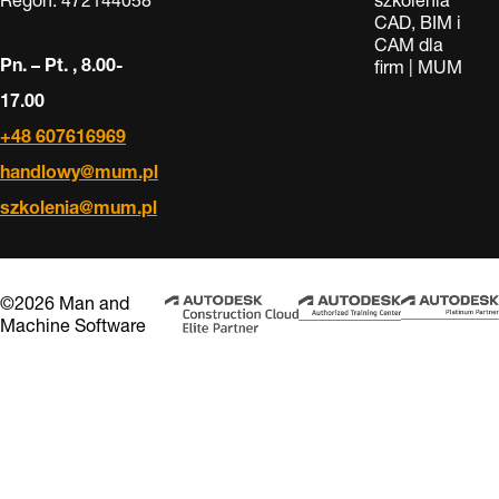
Regon: 472144058
szkolenia
CAD, BIM i
CAM dla
Pn. – Pt. , 8.00-
firm | MUM
17.00
+48 607616969
handlowy@mum.pl
szkolenia@mum.pl
©2026 Man and
Machine Software