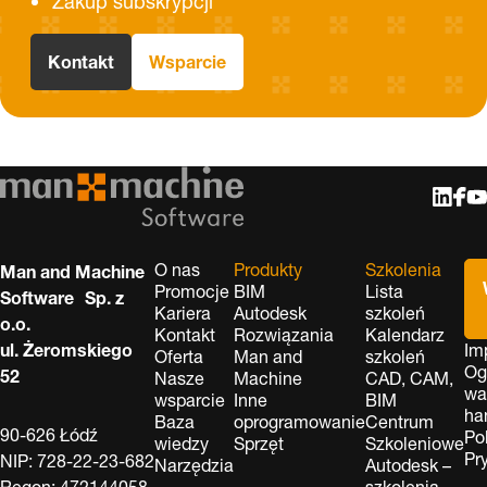
Zakup subskrypcji
Kontakt
Wsparcie
O nas
Produkty
Szkolenia
Man and Machine
Promocje
BIM
Lista
Software Sp. z
Kariera
Autodesk
szkoleń
o.o.
Kontakt
Rozwiązania
Kalendarz
ul. Żeromskiego
Im
Oferta
Man and
szkoleń
Og
52
Nasze
Machine
CAD, CAM,
wa
wsparcie
Inne
BIM
ha
Baza
oprogramowanie
Centrum
90-626 Łódź
Po
wiedzy
Sprzęt
Szkoleniowe
Pr
NIP: 728-22-23-682
Narzędzia
Autodesk –