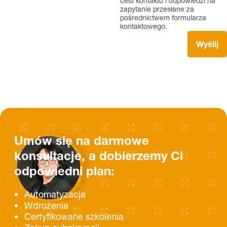
celu kontaktu i odpowiedzi na
zapytanie przesłane za
pośrednictwem formularza
kontaktowego.
Umów się na darmowe
konsultacje, a dobierzemy Ci
odpowiedni plan:
Automatyzacja
Wdrożenia
Certyfikowane szkolenia