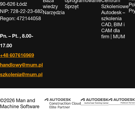
Baza
oprogramowanie
Centrum
90-626 Łódź
Po
wiedzy
Sprzęt
Szkoleniowe
Pr
NIP: 728-22-23-682
Narzędzia
Autodesk –
Regon: 472144058
szkolenia
CAD, BIM i
CAM dla
Pn. – Pt. , 8.00-
firm | MUM
17.00
+48 607616969
handlowy@mum.pl
szkolenia@mum.pl
©2026 Man and
Machine Software