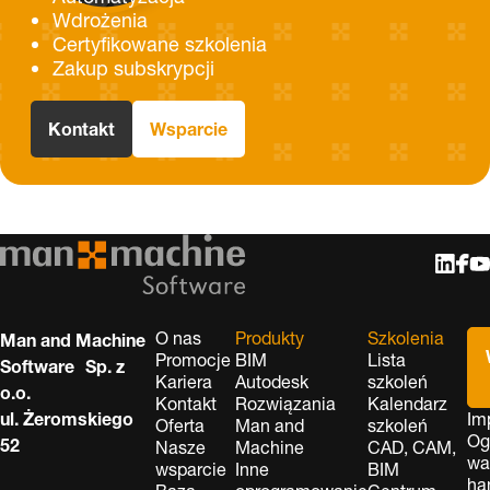
Wdrożenia
Certyfikowane szkolenia
Zakup subskrypcji
Kontakt
Wsparcie
O nas
Produkty
Szkolenia
Man and Machine
Promocje
BIM
Lista
Software Sp. z
Kariera
Autodesk
szkoleń
o.o.
Kontakt
Rozwiązania
Kalendarz
ul. Żeromskiego
Im
Oferta
Man and
szkoleń
Og
52
Nasze
Machine
CAD, CAM,
wa
wsparcie
Inne
BIM
ha