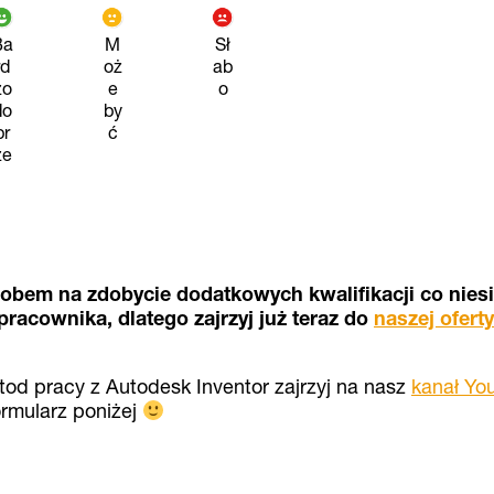
Ba
M
Sł
rd
oż
ab
zo
e
o
do
by
br
ć
ze
obem na zdobycie dodatkowych kwalifikacji co niesi
 pracownika, dlatego zajrzyj już teraz do
naszej oferty
tod pracy z Autodesk Inventor zajrzyj na nasz
kanał Yo
ormularz poniżej