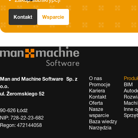
Kontakt
Wsparcie
O nas
Produ
Man and Machine Software Sp. z
Promocje
BIM
o.o.
Kariera
Autod
ul. Żeromskiego 52
Kontakt
Rozwi
Oferta
Machi
Nasze
Inne 
90-626 Łódź
wsparcie
Sprzę
NIP: 728-22-23-682
Baza wiedzy
Regon: 472144058
Narzędzia