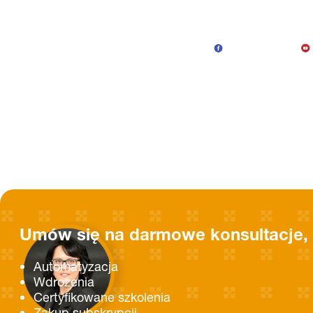
Umów się na darmowe konsultacje, 
Automatyzacja
Wdrożenia
Certyfikowane szkolenia
Zakup subskrypcji