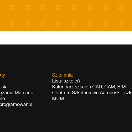
kty
Szkolenia
Lista szkoleń
esk
Kalendarz szkoleń CAD, CAM, BIM
ązania Man and
Centrum Szkoleniowe Autodesk – szko
ne
MUM
oprogramowanie
t