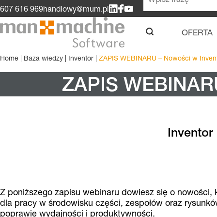
607 616 969
handlowy@mum.pl
OFERTA
u
Home
|
Baza wiedzy
|
Inventor
|
ZAPIS WEBINARU – Nowości w Invento
ZAPIS WEBINARU 
Inventor
Z poniższego zapisu webinaru dowiesz się o nowości, 
dla pracy w środowisku części, zespołów oraz rysunkó
poprawie wydajności i produktywności.