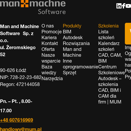
O nas
Produkty
Szkolenia
Man and Machine
Promocje
BIM
Lista
Software Sp. z
Kariera
Autodesk
szkoleń
o.o.
Kontakt
Rozwiązania
Kalendarz
ul. Żeromskiego
Im
Oferta
Man and
szkoleń
Og
52
Nasze
Machine
CAD, CAM,
wa
wsparcie
Inne
BIM
ha
Baza
oprogramowanie
Centrum
90-626 Łódź
Po
wiedzy
Sprzęt
Szkoleniowe
Pr
NIP: 728-22-23-682
Narzędzia
Autodesk –
Regon: 472144058
szkolenia
CAD, BIM i
CAM dla
Pn. – Pt. , 8.00-
firm | MUM
17.00
+48 607616969
handlowy@mum.pl