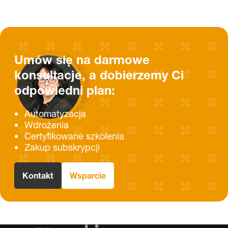
Umów się na darmowe
konsultacje, a dobierzemy Ci
odpowiedni plan:
Automatyzacja
Wdrożenia
Certyfikowane szkolenia
Zakup subskrypcji
Kontakt
Wsparcie