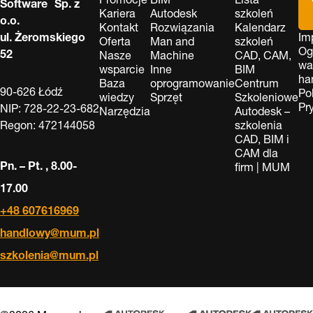
Software Sp. z
Kariera
Autodesk
szkoleń
o.o.
Kontakt
Rozwiązania
Kalendarz
ul. Żeromskiego
Im
Oferta
Man and
szkoleń
Og
52
Nasze
Machine
CAD, CAM,
wa
wsparcie
Inne
BIM
ha
Baza
oprogramowanie
Centrum
90-626 Łódź
Po
wiedzy
Sprzęt
Szkoleniowe
Pr
NIP: 728-22-23-682
Narzędzia
Autodesk –
Regon: 472144058
szkolenia
CAD, BIM i
CAM dla
Pn. – Pt. , 8.00-
firm | MUM
17.00
+48 607616969
handlowy@mum.pl
szkolenia@mum.pl