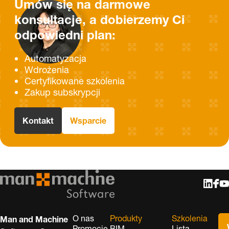
Umów się na darmowe
konsultacje, a dobierzemy Ci
odpowiedni plan:
Automatyzacja
Wdrożenia
Certyfikowane szkolenia
Zakup subskrypcji
Kontakt
Wsparcie
O nas
Produkty
Szkolenia
Man and Machine
Promocje
BIM
Lista