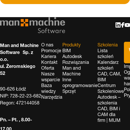
O nas
Produkty
Szkolenia
Man and Machine
Promocje
BIM
Lista
Software Sp. z
Kariera
Autodesk
szkoleń
o.o.
Kontakt
Rozwiązania
Kalendarz
ul. Żeromskiego
Im
Oferta
Man and
szkoleń
Og
52
Nasze
Machine
CAD, CAM,
wa
wsparcie
Inne
BIM
ha
Baza
oprogramowanie
Centrum
90-626 Łódź
Po
wiedzy
Sprzęt
Szkoleniowe
Pr
NIP: 728-22-23-682
Narzędzia
Autodesk –
Regon: 472144058
szkolenia
CAD, BIM i
CAM dla
Pn. – Pt. , 8.00-
firm | MUM
17.00