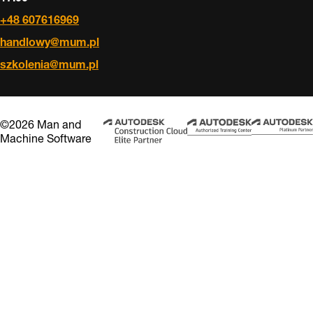
+48 607616969
handlowy@mum.pl
szkolenia@mum.pl
©2026 Man and
Machine Software