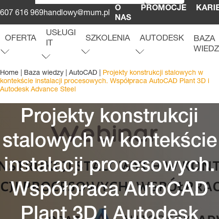
O
PROMOCJE
KARI
607 616 969
handlowy@mum.pl
NAS
USŁUGI
OFERTA
SZKOLENIA
AUTODESK
BAZA
IT
WIED
O
f
e
r
t
a
r
o
z
w
i
ń
m
e
n
u
S
z
k
o
l
e
n
i
a
r
o
z
w
i
ń
m
e
n
u
A
u
t
o
d
e
s
k
r
o
z
w
i
ń
m
e
n
u
u
U
s
ł
u
g
i
I
T
r
o
z
w
i
ń
m
e
n
Home
|
Baza wiedzy
|
AutoCAD
|
Projekty konstrukcji stalowych w
kontekście instalacji procesowych. Współpraca AutoCAD Plant 3D i
Autodesk Advance Steel
Projekty konstrukcji
stalowych w kontekście
instalacji procesowych.
Współpraca AutoCAD
Plant 3D i Autodesk