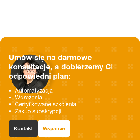
Umów się na darmowe
konsultacje, a dobierzemy Ci
odpowiedni plan:
Automatyzacja
Wdrożenia
Certyfikowane szkolenia
Zakup subskrypcji
Kontakt
Wsparcie