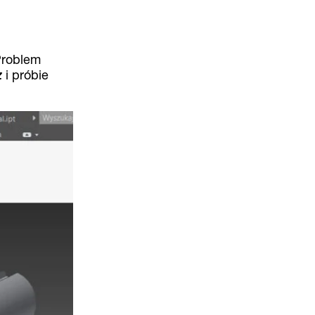
roblem
z
i próbie