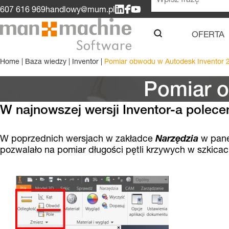
607 616 969
handlowy@mum.pl
OFERTA
u
Home
|
Baza wiedzy
|
Inventor
|
Pomiar obwodu w Autodesk Inventor 
Pomiar o
W najnowszej wersji Inventor-a polec
W poprzednich wersjach w zakładce
Narzędzia
w pan
pozwalało na pomiar długości pętli krzywych w szkicach.