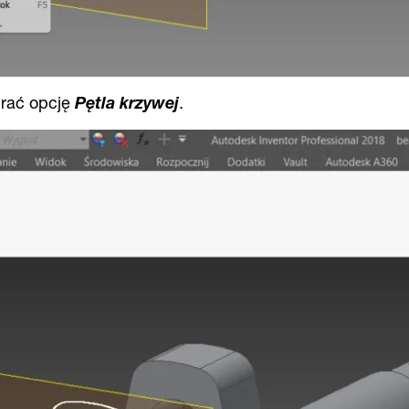
brać opcję
Pętla krzywej
.