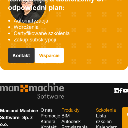
odpowiedni plan:
Automatyzacja
Wdrożenia
Certyfikowane szkolenia
Zakup subskrypcji
Kontakt
Wsparcie
O nas
Produkty
Szkolenia
Man and Machine
Promocje
BIM
Lista
Software Sp. z
Kariera
Autodesk
szkoleń
o.o.
Kontakt
Rozwiązania
Kalendarz