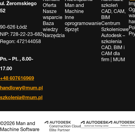
ul. Żeromskiego
Im
Oferta
Man and
szkoleń
Og
52
Nasze
Machine
CAD, CAM,
wa
wsparcie
Inne
BIM
ha
Baza
oprogramowanie
Centrum
90-626 Łódź
Po
wiedzy
Sprzęt
Szkoleniowe
Pr
NIP: 728-22-23-682
Narzędzia
Autodesk –
Regon: 472144058
szkolenia
CAD, BIM i
CAM dla
Pn. – Pt. , 8.00-
firm | MUM
17.00
+48 607616969
handlowy@mum.pl
szkolenia@mum.pl
©2026 Man and
Machine Software