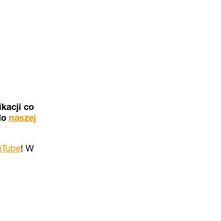
kacji co
 do
naszej
uTube
! W