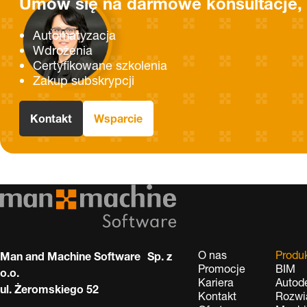
Umów się na darmowe konsultacje, 
Automatyzacja
Wdrożenia
Certyfikowane szkolenia
Zakup subskrypcji
Kontakt
Wsparcie
O nas
Produ
Man and Machine Software Sp. z
Promocje
BIM
o.o.
Kariera
Autod
ul. Żeromskiego 52
Kontakt
Rozwi