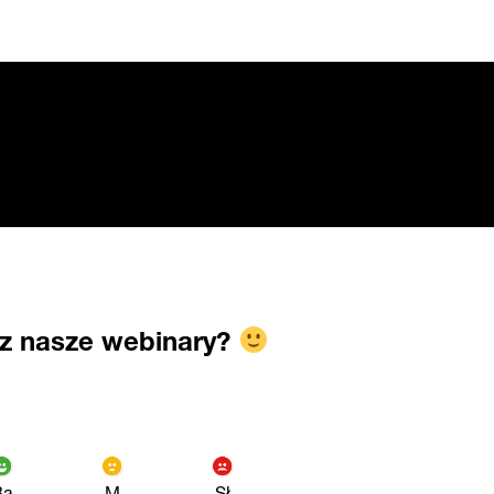
sz nasze webinary?
Ba
M
Sł