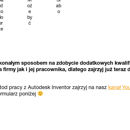
rd
oż
ab
zo
e
o
do
by
br
ć
ze
skonałym sposobem na zdobycie dodatkowych kwalifi
firmy jak i jej
pracownika, dlatego zajrzyj już teraz
tod pracy z Autodesk Inventor zajrzyj na nasz
kanał Yo
ormularz poniżej