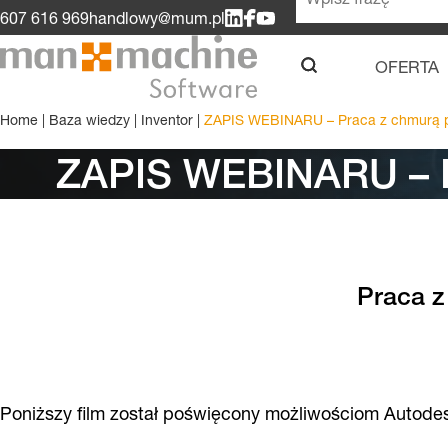
607 616 969
handlowy@mum.pl
OFERTA
u
Home
|
Baza wiedzy
|
Inventor
|
ZAPIS WEBINARU – Praca z chmurą p
ZAPIS WEBINARU – P
Praca z
Poniższy film został poświęcony możliwościom Autodes