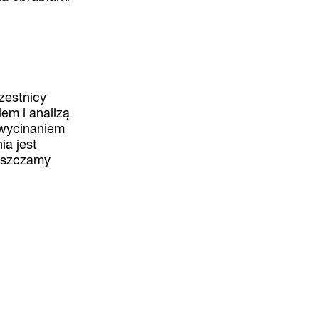
zestnicy
em i analizą
 wycinaniem
ia jest
ieszczamy