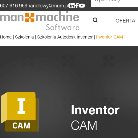
607 616 969
handlowy@mum.pl
OFERTA
u
Home
|
Szkolenia
|
Szkolenia Autodesk Inventor
|
Inventor CAM
Inventor
CAM