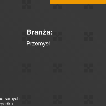
Branża:
Przemysł
 od samych
zypadku