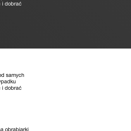
 i dobrać
 od samych
zypadku
 i dobrać
a obrabiarki