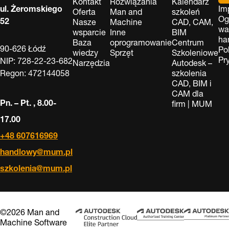
Kontakt
Rozwiązania
Kalendarz
ul. Żeromskiego
Im
Oferta
Man and
szkoleń
Og
52
Nasze
Machine
CAD, CAM,
wa
wsparcie
Inne
BIM
ha
Baza
oprogramowanie
Centrum
90-626 Łódź
Po
wiedzy
Sprzęt
Szkoleniowe
Pr
NIP: 728-22-23-682
Narzędzia
Autodesk –
Regon: 472144058
szkolenia
CAD, BIM i
CAM dla
Pn. – Pt. , 8.00-
firm | MUM
17.00
+48 607616969
handlowy@mum.pl
szkolenia@mum.pl
©2026 Man and
Machine Software