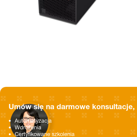
Umów się na darmowe konsultacje, 
Automatyzacja
Wdrożenia
Certyfikowane szkolenia