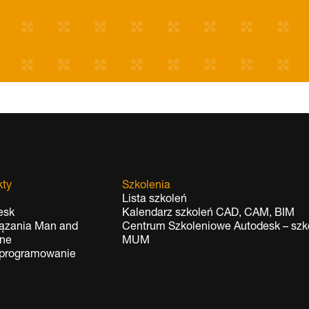
kty
Szkolenia
Lista szkoleń
esk
Kalendarz szkoleń CAD, CAM, BIM
ązania Man and
Centrum Szkoleniowe Autodesk – szko
ne
MUM
oprogramowanie
t