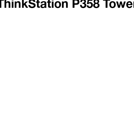
ThinkStation P358 Towe