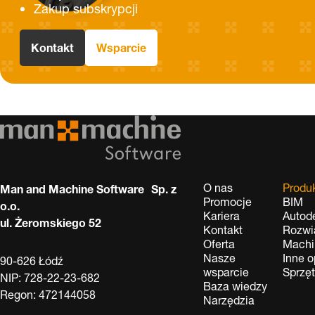
Zakup subskrypcji
Kontakt
Wsparcie
O nas
Produ
Man and Machine Software Sp. z
Promocje
BIM
o.o.
Kariera
Autod
ul. Żeromskiego 52
Kontakt
Rozwi
Oferta
Machi
Nasze
Inne 
90-626 Łódź
wsparcie
Sprzę
NIP: 728-22-23-682
Baza wiedzy
Regon: 472144058
Narzędzia