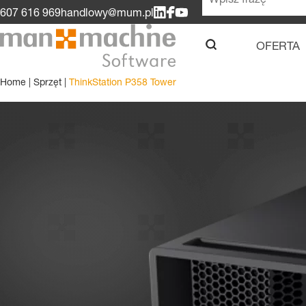
607 616 969
handlowy@mum.pl
OFERTA
u
Home
|
Sprzęt
|
ThinkStation P358 Tower