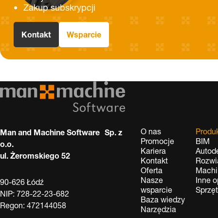
Zakup subskrypcji
Kontakt
Wsparcie
O nas
Produ
Man and Machine Software Sp. z
Promocje
BIM
o.o.
Kariera
Autod
ul. Żeromskiego 52
Kontakt
Rozwi
Oferta
Machi
Nasze
Inne 
90-626 Łódź
wsparcie
Sprzę
NIP: 728-22-23-682
Baza wiedzy
Regon: 472144058
Narzędzia