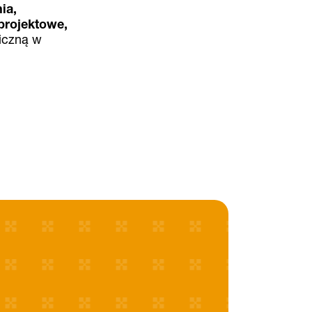
ia,
projektowe,
iczną w