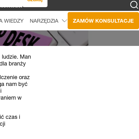
KONTAKT
A WIEDZY
NARZĘDZIA
ZAMÓW KONSULTACJE
u
N
a
r
z
ę
d
z
i
a
r
o
z
w
i
ń
m
e
n
i ludzie. Man
dla branży
dczenie oraz
aga nam być
i
owaniem w
ć czas i
ji