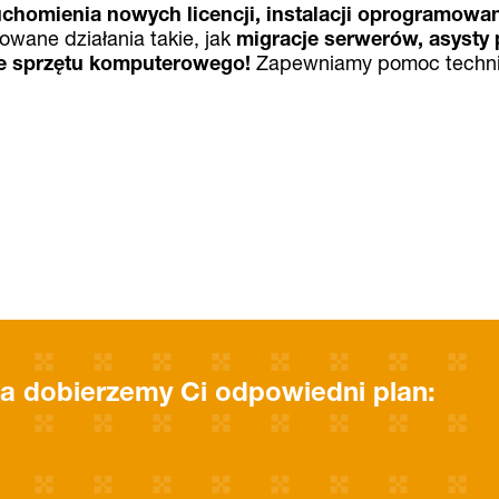
chomienia nowych licencji, instalacji oprogramowan
sowane działania takie, jak
migracje serwerów, asysty 
e sprzętu komputerowego!
Zapewniamy pomoc techn
a dobierzemy Ci odpowiedni plan: