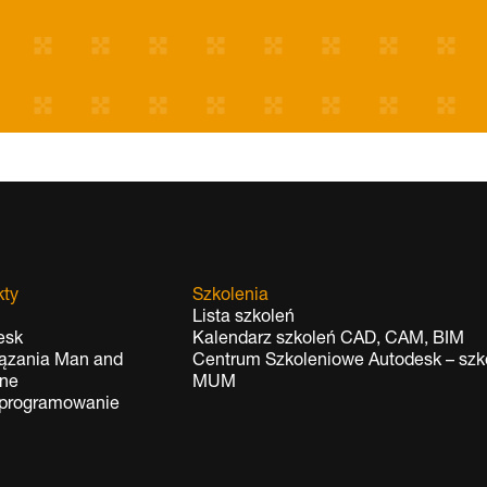
kty
Szkolenia
Lista szkoleń
esk
Kalendarz szkoleń CAD, CAM, BIM
ązania Man and
Centrum Szkoleniowe Autodesk – szko
ne
MUM
oprogramowanie
t