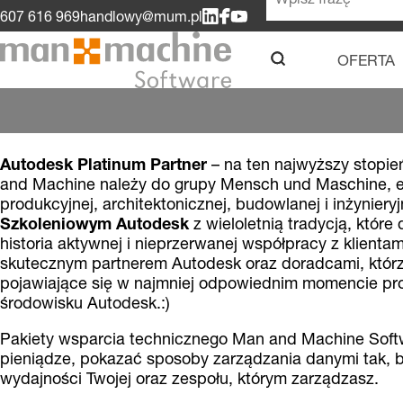
607 616 969
handlowy@mum.pl
OFERTA
u
Autodesk Platinum Partner
– na ten najwyższy stopień
and Machine należy do grupy Mensch und Maschine, ek
produkcyjnej, architektonicznej, budowlanej i inżyniery
Szkoleniowym
Autodesk
z wieloletnią tradycją, któr
historia aktywnej i nieprzerwanej współpracy z klien
skutecznym partnerem Autodesk oraz doradcami, którzy
pojawiające się w najmniej odpowiednim momencie pro
środowisku Autodesk.:)
Pakiety wsparcia technicznego Man and Machine Softw
pieniądze, pokazać sposoby zarządzania danymi tak, b
wydajności Twojej oraz zespołu, którym zarządzasz.