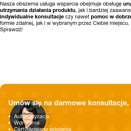
Nasza obszerna usługa wsparcia obejmuje obsługę
uru
utrzymania działania produktu
, jak i bardziej zaawan
indywidualne konsultacje
czy nawet
pomoc w dobrz
formie zdalnej, jak i w wybranym przez Ciebie miejscu.
Sprawdź!
Umów się na darmowe konsultacje, 
Automatyzacja
Wdrożenia
Certyfikowane szkolenia