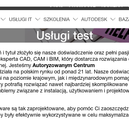
O NAS
PROMOCJE
KARIERA
USŁUGI IT
SZKOLENIA
AUTODESK
BAZ
O
f
e
r
t
a
r
o
z
w
i
ń
m
e
n
u
U
s
ł
u
g
i
I
T
r
o
z
w
i
ń
m
e
n
u
S
z
k
o
l
e
n
i
a
r
o
z
w
i
ń
m
e
n
u
A
u
t
o
d
e
s
k
r
o
z
w
i
ń
m
e
n
Usługi test
 i tytuł złożyło się nasze doświadczenie oraz pełni pasj
sperta CAD, CAM i BIM, który dostarcza rozwiązania 
jnej. Jesteśmy
Autoryzowanym Centrum
e działa na polskim rynku od ponad 21 lat. Nasze doświa
tami na poziomie krajowym, jak i międzynarodowym pom
 potrafią rozwiązać nawet najbardziej skomplikowane 
blemy związane z instalacją, użytkowaniem i projekt
are są tak zaprojektowane, aby pomóc Ci zaoszczędzi
y były efektywnie wykorzystywane w celu maksymalizac