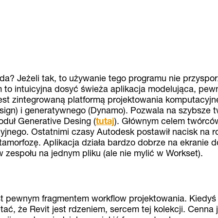
a? Jeżeli tak, to używanie tego programu nie przyspor
 to intuicyjna dosyć świeża aplikacja modelująca, pew
est zintegrowaną platformą projektowania komputacyjne
ign) i generatywnego (Dynamo). Pozwala na szybsze t
duł Generative Desing (
tutaj
). Głównym celem twórców 
cyjnego. Ostatnimi czasy Autodesk postawił nacisk na r
tamorfozę. Aplikacja działa bardzo dobrze na ekranie
zespołu na jednym pliku (ale nie mylić w Workset).
est pewnym fragmentem workflow projektowania. Kiedyś
ać, że Revit jest rdzeniem, sercem tej kolekcji. Cenna 