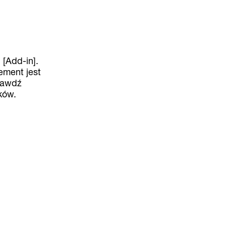
[Add-in].
ement jest
prawdź
ków.