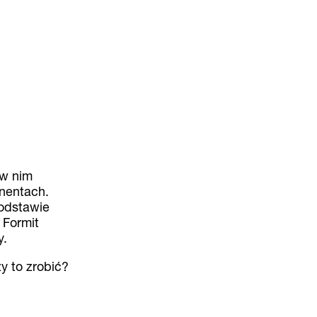
 w nim
onentach.
podstawie
 Formit
y.
y to zrobić?