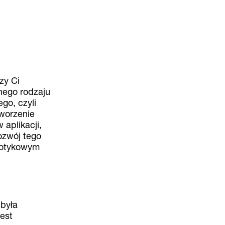
zy Ci
nego rodzaju
go, czyli
worzenie
aplikacji,
ozwój tego
 dotykowym
 była
jest