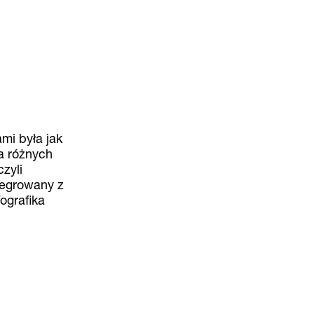
mi była jak
a różnych
zyli
tegrowany z
ografika