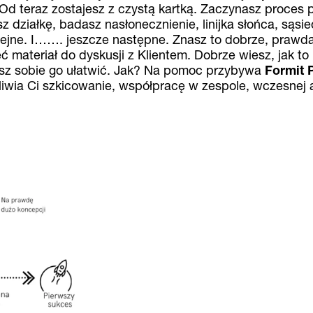
Od teraz zostajesz z czystą kartką. Zaczynasz proces 
z działkę, badasz nasłonecznienie, linijka słońca, sąsi
olejne. I……. jeszcze następne. Znasz to dobrze, praw
ć materiał do dyskusji z Klientem. Dobrze wiesz, jak t
żesz sobie go ułatwić. Jak? Na pomoc przybywa
Formit 
wia Ci szkicowanie, współpracę w zespole, wczesnej a