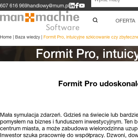
607 616 969
handlowy@mum.pl
OFERTA
u
Home
|
Baza wiedzy
|
Formit Pro, intuicyjne szkicowanie czy zbyteczn
Formit Pro, intui
Formit Pro udoskonal
Mała symulacja zdarzeń. Gdzieś na świecie lub bardzie
pomysłem na biznes i funduszem inwestycyjnym. Ten 
centrum miasta, a może zabudowa wielorodzinna uzupe
Inwestor szuka pracownię do współpracy. Dzwoni, dowia