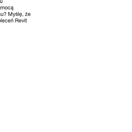
su
pomocą
su? Myślę, że
leceń Revit