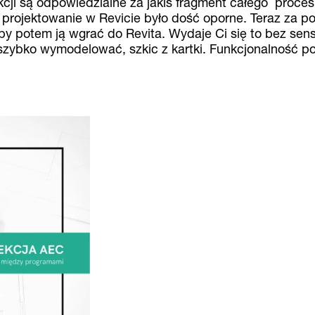
kcji są odpowiedzialne za jakiś fragment całego proce
 projektowanie w Revicie było dość oporne. Teraz za 
by potem ją wgrać do Revita. Wydaje Ci się to bez sen
szybko wymodelować, szkic z kartki. Funkcjonalność po