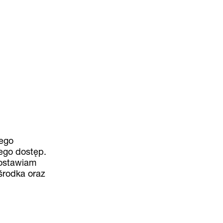
tego
ego dostęp.
Zostawiam
środka oraz