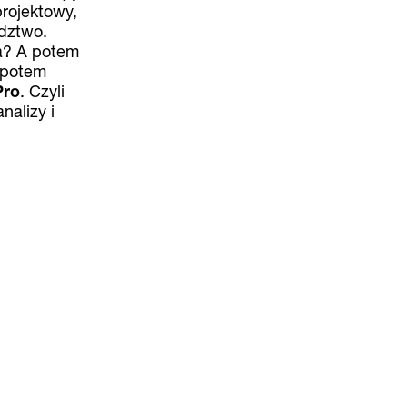
projektowy,
edztwo.
da? A potem
o potem
Pro
. Czyli
nalizy i