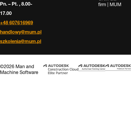
Pn. – Pt. , 8.00-
firm | MUM
17.00
+48 607616969
handlowy@mum.pl
szkolenia@mum.pl
©2026 Man and
Machine Software