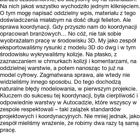
Na nich jakoś wszystko wychodziło jednym kliknięciem.
O tym mogę napisać oddzielny wpis, materiału z tego
doświadczenia miałabym na dość długi felieton. Ale
sprawa koordynacji. Gdy przyszło nam do koordynacji
opracowań branżowych… No cóż, nie tak sobie
wyobrażałam pracę w środowisku 3D. My jako zespół
eksportowaliśmy rysunki z modelu 3D do dwg i w tym
środowisku wykrywaliśmy kolizje. Na płasko, z
zaznaczaniem w chmurkach kolizji i komentarzami, na
oddzielnej warstwie, a potem nanosząc to już na
model cyfrowy. Zagmatwana sprawa, ale wtedy nie
widzieliśmy innego sposobu. Do tego dochodzą
naturalne błędy modelowania, w pierwszym projekcie.
Kluczem do sukcesu tej koordynacji, była cierpliwość i
odpowiednie warstwy w Autocadzie, które wszyscy w
zespole respektowali – taki zalążek standardów
projektowych i koordynacyjnych. Nie mniej jednak, jako
zespół mieliśmy wrażenie, że robimy dwa razy tą samą
pracę.