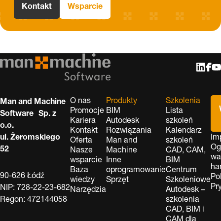
Kontakt
Wsparcie
O nas
Produkty
Szkolenia
Man and Machine
Promocje
BIM
Lista
Software Sp. z
Kariera
Autodesk
szkoleń
o.o.
Kontakt
Rozwiązania
Kalendarz
ul. Żeromskiego
Im
Oferta
Man and
szkoleń
Og
52
Nasze
Machine
CAD, CAM,
wa
wsparcie
Inne
BIM
ha
Baza
oprogramowanie
Centrum
90-626 Łódź
Po
wiedzy
Sprzęt
Szkoleniowe
Pr
NIP: 728-22-23-682
Narzędzia
Autodesk –
Regon: 472144058
szkolenia
CAD, BIM i
CAM dla