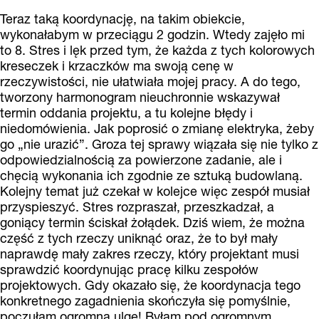
Teraz taką koordynację, na takim obiekcie,
wykonałabym w przeciągu 2 godzin. Wtedy zajęło mi
to 8. Stres i lęk przed tym, że każda z tych kolorowych
kreseczek i krzaczków ma swoją cenę w
rzeczywistości, nie ułatwiała mojej pracy. A do tego,
tworzony harmonogram nieuchronnie wskazywał
termin oddania projektu, a tu kolejne błędy i
niedomówienia. Jak poprosić o zmianę elektryka, żeby
go „nie urazić”. Groza tej sprawy wiązała się nie tylko z
odpowiedzialnością za powierzone zadanie, ale i
chęcią wykonania ich zgodnie ze sztuką budowlaną.
Kolejny temat już czekał w kolejce więc zespół musiał
przyspieszyć. Stres rozpraszał, przeszkadzał, a
goniący termin ściskał żołądek. Dziś wiem, że można
część z tych rzeczy uniknąć oraz, że to był mały
naprawdę mały zakres rzeczy, który projektant musi
sprawdzić koordynując pracę kilku zespołów
projektowych. Gdy okazało się, że koordynacja tego
konkretnego zagadnienia skończyła się pomyślnie,
poczułam ogromną ulgę! Byłam pod ogromnym