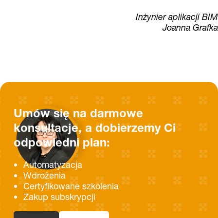
Inżynier aplikacji BIM
Joanna Grafka
Umów się na darmowe
konsultacje, a dobierzemy Ci
odpowiedni plan:
Automatyzacja
Wdrożenia
Certyfikowane szkolenia
Zakup subskrypcji