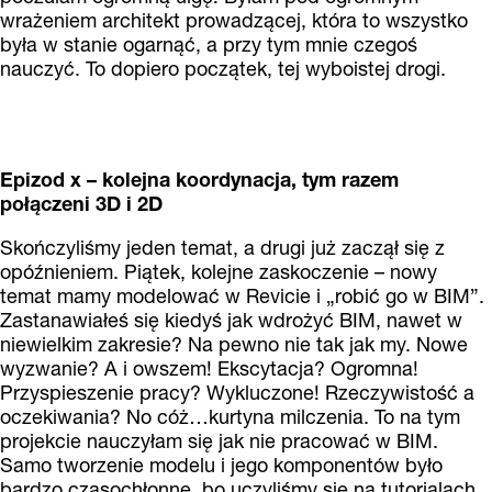
wrażeniem architekt prowadzącej, która to wszystko
była w stanie ogarnąć, a przy tym mnie czegoś
nauczyć. To dopiero początek, tej wyboistej drogi.
Epizod x – kolejna koordynacja, tym razem
połączeni 3D i 2D
Skończyliśmy jeden temat, a drugi już zaczął się z
opóźnieniem. Piątek, kolejne zaskoczenie – nowy
temat mamy modelować w Revicie i „robić go w BIM”.
Zastanawiałeś się kiedyś jak wdrożyć BIM, nawet w
niewielkim zakresie? Na pewno nie tak jak my. Nowe
wyzwanie? A i owszem! Ekscytacja? Ogromna!
Przyspieszenie pracy? Wykluczone! Rzeczywistość a
oczekiwania? No cóż…kurtyna milczenia. To na tym
projekcie nauczyłam się jak nie pracować w BIM.
Samo tworzenie modelu i jego komponentów było
bardzo czasochłonne, bo uczyliśmy się na tutorialach.