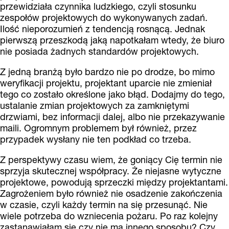
przewidziała czynnika ludzkiego, czyli stosunku
zespołów projektowych do wykonywanych zadań.
Ilość nieporozumień z tendencją rosnącą. Jednak
pierwszą przeszkodą jaką napotkałam wtedy, że biuro
nie posiada żadnych standardów projektowych.
Z jedną branżą było bardzo nie po drodze, bo mimo
weryfikacji projektu, projektant uparcie nie zmieniał
tego co zostało określone jako błąd. Dodajmy do tego,
ustalanie zmian projektowych za zamkniętymi
drzwiami, bez informacji dalej, albo nie przekazywanie
maili. Ogromnym problemem był również, przez
przypadek wysłany nie ten podkład co trzeba.
Z perspektywy czasu wiem, że goniący Cię termin nie
sprzyja skutecznej współpracy. Że niejasne wytyczne
projektowe, powodują sprzeczki między projektantami.
Zagrożeniem było również nie osadzenie zakończenia
w czasie, czyli każdy termin na się przesunąć. Nie
wiele potrzeba do wzniecenia pożaru. Po raz kolejny
zastanawiałam się czy nie ma innego sposobu? Czy