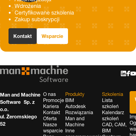
Wdrożenia
Certyfikowane szkolenia
Zakup subskrypcji
Kontakt
Wsparcie
O nas
Produkty
Szkolenia
Man and Machine
Promocje
BIM
Lista
Software Sp. z
Kariera
Autodesk
szkoleń
o.o.
Kontakt
Rozwiązania
Kalendarz
ul. Żeromskiego
Im
Oferta
Man and
szkoleń
Og
52
Nasze
Machine
CAD, CAM,
wa
wsparcie
Inne
BIM
ha