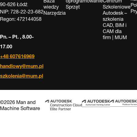
Baza
oprogramowanie
Centrum
90-626 Łódź
Po
wiedzy
Sprzęt
Szkoleniowe
Pr
NIP: 728-22-23-682
Narzędzia
Autodesk –
Regon: 472144058
szkolenia
CAD, BIM i
CAM dla
Pn. – Pt. , 8.00-
firm | MUM
17.00
+48 607616969
handlowy@mum.pl
szkolenia@mum.pl
©2026 Man and
Machine Software