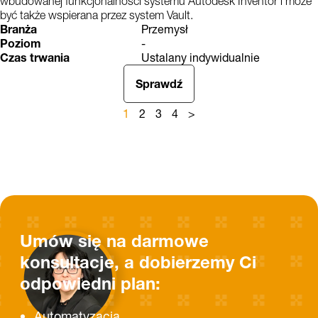
wbudowanej funkcjonalności systemu Autodesk Inventor i może
być także wspierana przez system Vault.
Branża
Przemysł
Poziom
-
Czas trwania
Ustalany indywidualnie
Sprawdź
1
2
3
4
>
Umów się na darmowe
konsultacje, a dobierzemy Ci
odpowiedni plan:
Automatyzacja