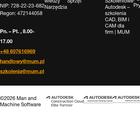
wiedzy
Sprzęt
Szkoleniowe
Pr
NIP: 728-22-23-682
Narzędzia
Autodesk –
Regon: 472144058
szkolenia
CAD, BIM i
CAM dla
Pn. – Pt. , 8.00-
firm | MUM
17.00
+48 607616969
handlowy@mum.pl
szkolenia@mum.pl
©2026 Man and
Machine Software