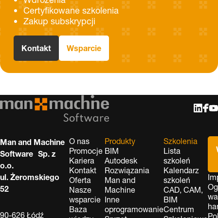
Certyfikowane szkolenia
Zakup subskrypcji
Kontakt
Wsparcie
O nas
Produkty
Szkolenia
Man and Machine
Promocje
BIM
Lista
Software Sp. z
Kariera
Autodesk
szkoleń
o.o.
Kontakt
Rozwiązania
Kalendarz
ul. Żeromskiego
Im
Oferta
Man and
szkoleń
Og
52
Nasze
Machine
CAD, CAM,
wa
wsparcie
Inne
BIM
ha
Baza
oprogramowanie
Centrum
90-626 Łódź
Po