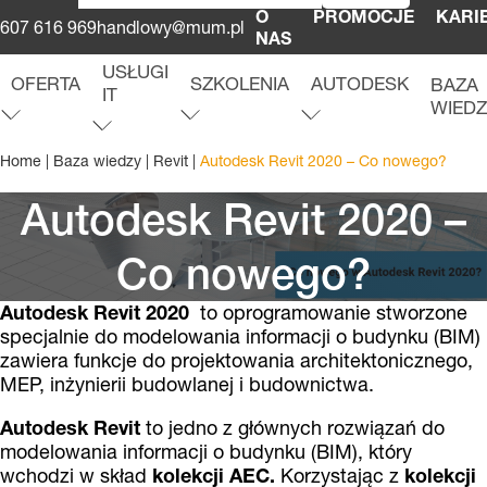
O
PROMOCJE
KARI
607 616 969
handlowy@mum.pl
NAS
USŁUGI
OFERTA
SZKOLENIA
AUTODESK
BAZA
IT
WIED
O
f
e
r
t
a
r
o
z
w
i
ń
m
e
n
u
S
z
k
o
l
e
n
i
a
r
o
z
w
i
ń
m
e
n
u
A
u
t
o
d
e
s
k
r
o
z
w
i
ń
m
e
n
u
u
U
s
ł
u
g
i
I
T
r
o
z
w
i
ń
m
e
n
Home
|
Baza wiedzy
|
Revit
|
Autodesk Revit 2020 – Co nowego?
Autodesk Revit 2020 –
Co nowego?
Autodesk Revit 2020
to oprogramowanie stworzone
specjalnie do modelowania informacji o budynku (BIM)
zawiera funkcje do projektowania architektonicznego,
MEP, inżynierii budowlanej i budownictwa.
Autodesk Revit
to jedno z głównych rozwiązań do
modelowania informacji o budynku (BIM), który
wchodzi w skład
kolekcji AEC.
Korzystając z
kolekcji