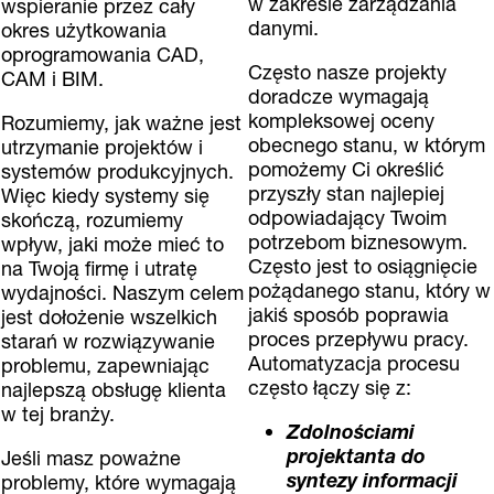
w zakresie zarządzania
wspieranie przez cały
danymi.
okres użytkowania
oprogramowania CAD,
Często nasze projekty
CAM i BIM.
doradcze wymagają
kompleksowej oceny
Rozumiemy, jak ważne jest
obecnego stanu, w którym
utrzymanie projektów i
pomożemy Ci określić
systemów produkcyjnych.
przyszły stan najlepiej
Więc kiedy systemy się
odpowiadający Twoim
skończą, rozumiemy
potrzebom biznesowym.
wpływ, jaki może mieć to
Często jest to osiągnięcie
na Twoją firmę i utratę
pożądanego stanu, który w
wydajności. Naszym celem
jakiś sposób poprawia
jest dołożenie wszelkich
proces przepływu pracy.
starań w rozwiązywanie
Automatyzacja procesu
problemu, zapewniając
często łączy się z:
najlepszą obsługę klienta
w tej branży.
Zdolnościami
projektanta do
Jeśli masz poważne
syntezy informacji
problemy, które wymagają