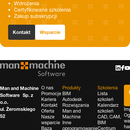
Wdrożenia
Certyfikowane szkolenia
Zakup subskrypcji
Kontakt
Wsparcie
O nas
Produkty
Szkolenia
Man and Machine
Promocje
BIM
Lista
Software Sp. z
Kariera
Autodesk
szkoleń
o.o.
Kontakt
Rozwiązania
Kalendarz
ul. Żeromskiego
Im
Oferta
Man and
szkoleń
Og
52
Nasze
Machine
CAD, CAM,
wa
wsparcie
Inne
BIM
ha
Baza
oprogramowanie
Centrum