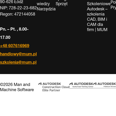
90-626 Łódź
Po
wiedzy
Sprzęt
Szkoleniowe
Pr
NIP: 728-22-23-682
Narzędzia
Autodesk –
Regon: 472144058
szkolenia
CAD, BIM i
CAM dla
Pn. – Pt. , 8.00-
firm | MUM
17.00
+48 607616969
handlowy@mum.pl
szkolenia@mum.pl
©2026 Man and
Machine Software