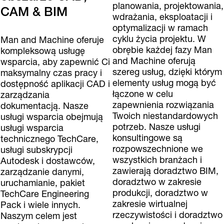
planowania, projektowania,
CAM & BIM
wdrażania, eksploatacji i
optymalizacji w ramach
cyklu życia projektu. W
Man and Machine oferuje
obrębie każdej fazy Man
kompleksową usługę
and Machine oferują
wsparcia, aby zapewnić Ci
szereg usług, dzięki którym
maksymalny czas pracy i
elementy usług mogą być
dostępność aplikacji CAD i
łączone w celu
zarządzania
zapewnienia rozwiązania
dokumentacją. Nasze
Twoich niestandardowych
usługi wsparcia obejmują
potrzeb. Nasze usługi
usługi wsparcia
konsultingowe są
technicznego TechCare,
rozpowszechnione we
usługi subskrypcji
wszystkich branżach i
Autodesk i dostawców,
zawierają doradztwo BIM,
zarządzanie danymi,
doradztwo w zakresie
uruchamianie, pakiet
produkcji, doradztwo w
TechCare Engineering
zakresie wirtualnej
Pack i wiele innych.
rzeczywistości i doradztwo
Naszym celem jest