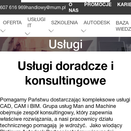
O
PROMOCJE
KARI
607 616 969
handlowy@mum.pl
NAS
USŁUGI
OFERTA
SZKOLENIA
AUTODESK
BAZA
IT
WIED
O
f
e
r
t
a
r
o
z
w
i
ń
m
e
n
u
S
z
k
o
l
e
n
i
a
r
o
z
w
i
ń
m
e
n
u
A
u
t
o
d
e
s
k
r
o
z
w
i
ń
m
e
n
u
u
U
s
ł
u
g
i
I
T
r
o
z
w
i
ń
m
e
n
Usługi
Usługi doradcze i
konsultingowe
Pomagamy Państwu dostarczając kompleksowe usługi
CAD, CAM i BIM. Grupa usług Man and Machine
obejmuje zespół konsultingowy, który zapewnia
właściwe rozwiązania, a nasi pracownicy działu
technicznego pomagają je wdrożyć. Jako wiodący